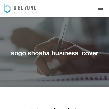
ナ
ビ
ゲ
ー
シ
ョ
ン
を
切
sogo shosha business_cover
り
替
え