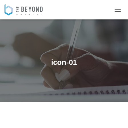
ナ
ビ
ゲ
ー
シ
ョ
ン
を
切
icon-01
り
替
え