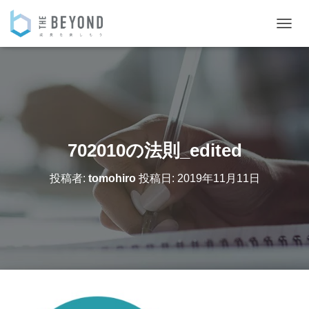
ナ
ビ
ゲ
ー
シ
ョ
ン
を
切
702010の法則_edited
り
替
投稿者:
tomohiro
投稿日:
2019年11月11日
え